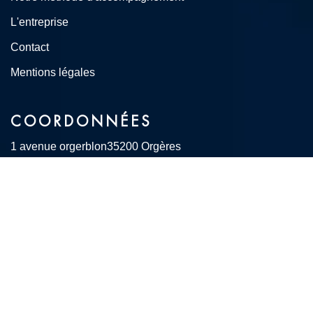
L'entreprise
Contact
Mentions légales
COORDONNÉES
1 avenue orgerblon
35200 Orgères
02 90 56 77 14
contact@abrenov35.com
© Réalisation
2026
Pensons Digital by Intranet Pro