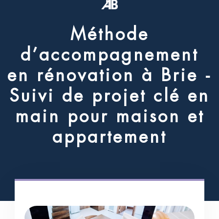
M
é
t
h
o
d
e
d
’
a
c
c
o
m
p
a
g
n
e
m
e
n
t
e
n
r
é
n
o
v
a
t
i
o
n
à
B
r
i
e
-
S
u
i
v
i
d
e
p
r
o
j
e
t
c
l
é
e
n
m
a
i
n
p
o
u
r
m
a
i
s
o
n
e
t
a
p
p
a
r
t
e
m
e
n
t