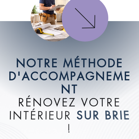
N
O
T
R
E
M
É
T
H
O
D
E
D
'
A
C
C
O
M
P
A
G
N
E
M
E
N
T
R
É
N
O
V
E
Z
V
O
T
R
E
I
N
T
É
R
I
E
U
R
S
U
R
B
R
I
E
!