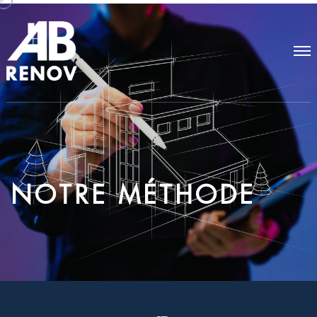
N
O
T
R
E
M
É
T
H
O
D
E