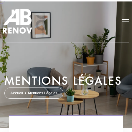
M
E
N
T
I
O
N
S
L
É
G
A
L
E
S
Accueil
Mentions Légales