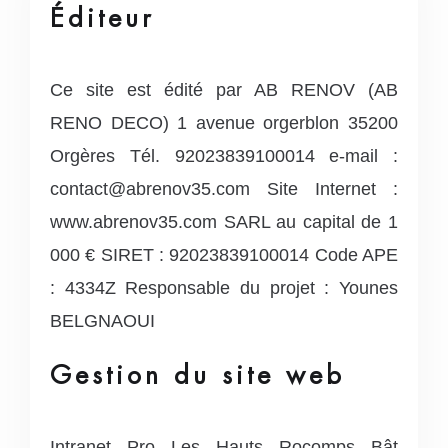
Éditeur
Ce site est édité par AB RENOV (AB
RENO DECO)
1 avenue orgerblon
35200
Orgères Tél. 92023839100014
e-mail :
contact@abrenov35.com
Site Internet :
www.abrenov35.com
SARL au capital de 1
000 €
SIRET : 92023839100014
Code APE
: 4334Z
Responsable du projet : Younes
BELGNAOUI
Gestion du site web
Intranet Pro
Les Hauts Rocomps
Bât