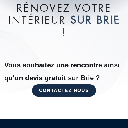
R
É
N
O
V
E
Z
V
O
T
R
E
I
N
T
É
R
I
E
U
R
S
U
R
B
R
I
E
!
Vous souhaitez une rencontre ainsi
qu'un devis gratuit sur Brie ?
CONTACTEZ-NOUS