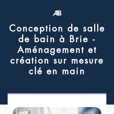
C
o
n
c
e
p
t
i
o
n
d
e
s
a
l
l
e
d
e
b
a
i
n
à
B
r
i
e
-
A
m
é
n
a
g
e
m
e
n
t
e
t
c
r
é
a
t
i
o
n
s
u
r
m
e
s
u
r
e
c
l
é
e
n
m
a
i
n