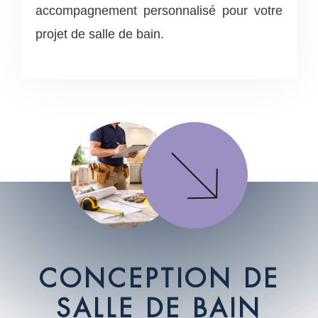
accompagnement personnalisé pour votre
projet de salle de bain.
C
O
N
C
E
P
T
I
O
N
D
E
S
A
L
L
E
D
E
B
A
I
N