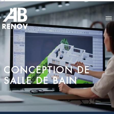
C
O
N
C
E
P
T
I
O
N
D
E
S
A
L
L
E
D
E
B
A
I
N