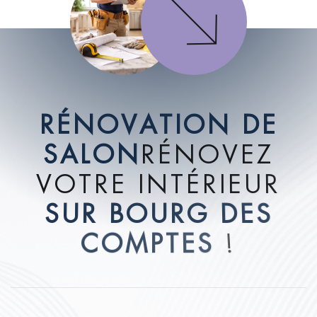
R
É
N
O
V
A
T
I
O
N
D
E
S
A
L
O
N
R
É
N
O
V
E
Z
V
O
T
R
E
I
N
T
É
R
I
E
U
R
S
U
R
B
O
U
R
G
D
E
S
C
O
M
P
T
E
S
!