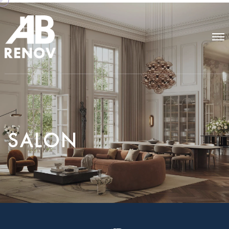
S
A
L
O
N