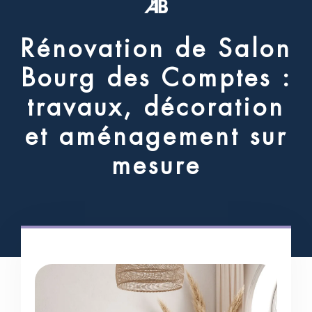
R
é
n
o
v
a
t
i
o
n
d
e
S
a
l
o
n
B
o
u
r
g
d
e
s
C
o
m
p
t
e
s
:
t
r
a
v
a
u
x
,
d
é
c
o
r
a
t
i
o
n
e
t
a
m
é
n
a
g
e
m
e
n
t
s
u
r
m
e
s
u
r
e