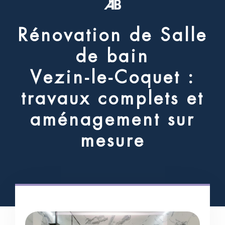
R
é
n
o
v
a
t
i
o
n
d
e
S
a
l
l
e
d
e
b
a
i
n
V
e
z
i
n
-
l
e
-
C
o
q
u
e
t
:
t
r
a
v
a
u
x
c
o
m
p
l
e
t
s
e
t
a
m
é
n
a
g
e
m
e
n
t
s
u
r
m
e
s
u
r
e