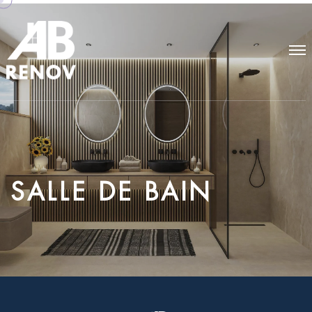
S
A
L
L
E
D
E
B
A
I
N