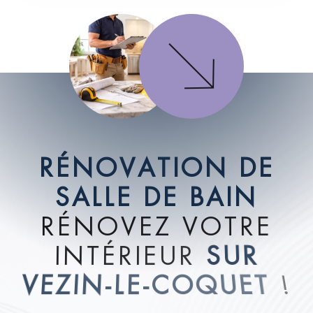
R
É
N
O
V
A
T
I
O
N
D
E
S
A
L
L
E
D
E
B
A
I
N
R
É
N
O
V
E
Z
V
O
T
R
E
I
N
T
É
R
I
E
U
R
S
U
R
V
E
Z
I
N
-
L
E
-
C
O
Q
U
E
T
!