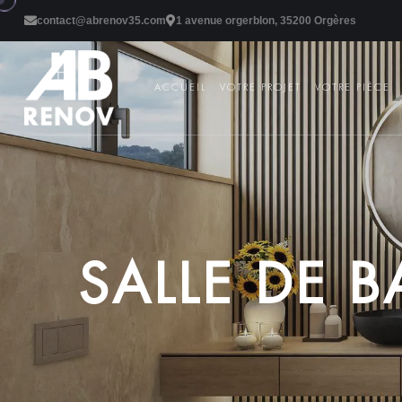
contact@abrenov35.com
1 avenue orgerblon, 35200 Orgères
ACCUEIL
VOTRE PROJET
VOTRE PIÈCE
S
A
L
L
E
D
E
B