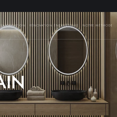
VALORISATION
RÉNOVATION ÉNERGÉTIQUE
NOTRE MÉTHODE
A
I
N