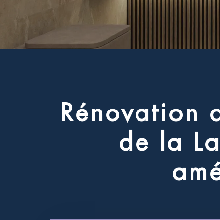
R
é
n
o
v
a
t
i
o
n
d
e
l
a
L
a
m