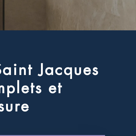
S
a
i
n
t
J
a
c
q
u
e
s
m
p
l
e
t
s
e
t
s
u
r
e