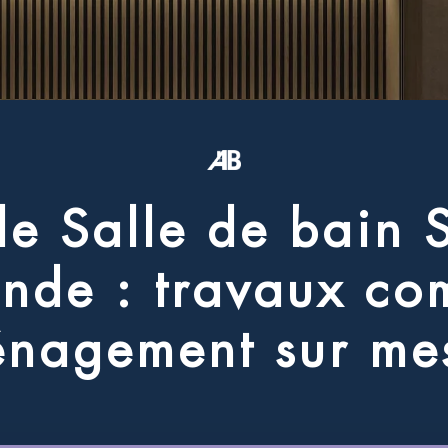
d
e
S
a
l
l
e
d
e
b
a
i
n
a
n
d
e
:
t
r
a
v
a
u
x
c
o
é
n
a
g
e
m
e
n
t
s
u
r
m
e