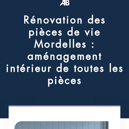
R
é
n
o
v
a
t
i
o
n
d
e
s
p
i
è
c
e
s
d
e
v
i
e
M
o
r
d
e
l
l
e
s
:
a
m
é
n
a
g
e
m
e
n
t
i
n
t
é
r
i
e
u
r
d
e
t
o
u
t
e
s
l
e
s
p
i
è
c
e
s