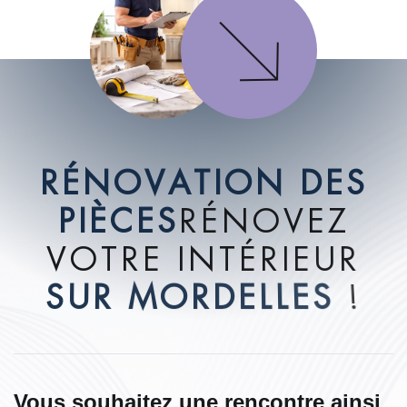
R
É
N
O
V
A
T
I
O
N
D
E
S
P
I
È
C
E
S
R
É
N
O
V
E
Z
V
O
T
R
E
I
N
T
É
R
I
E
U
R
S
U
R
M
O
R
D
E
L
L
E
S
!
Vous souhaitez une rencontre ainsi