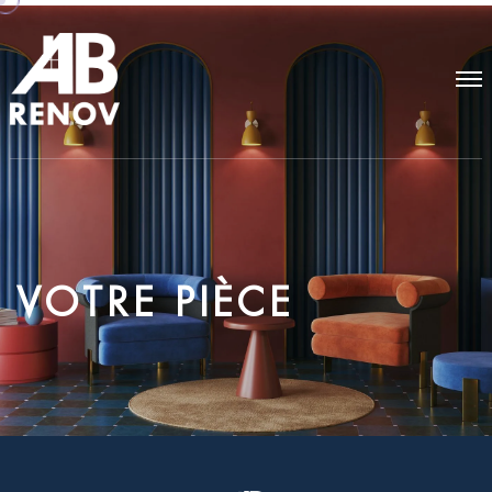
V
O
T
R
E
P
I
È
C
E