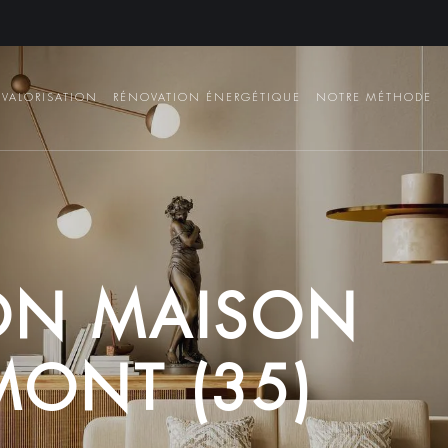
VALORISATION
RÉNOVATION ÉNERGÉTIQUE
NOTRE MÉTHODE
O
N
M
A
I
S
O
N
M
O
N
T
(
3
5
)