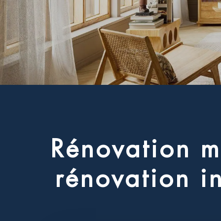
R
é
n
o
v
a
t
i
o
n
m
r
é
n
o
v
a
t
i
o
n
i