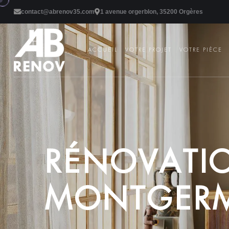
contact@abrenov35.com
1 avenue orgerblon, 35200 Orgères
ACCUEIL
VOTRE PROJET
VOTRE PIÈCE
R
É
N
O
V
A
T
I
M
O
N
T
G
E
R