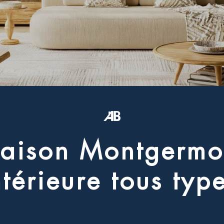
a
i
s
o
n
M
o
n
t
g
e
r
m
o
n
t
é
r
i
e
u
r
e
t
o
u
s
t
y
p