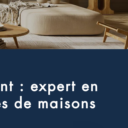
n
t
:
e
x
p
e
r
t
e
n
e
s
d
e
m
a
i
s
o
n
s