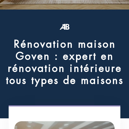
R
é
n
o
v
a
t
i
o
n
m
a
i
s
o
n
G
o
v
e
n
:
e
x
p
e
r
t
e
n
r
é
n
o
v
a
t
i
o
n
i
n
t
é
r
i
e
u
r
e
t
o
u
s
t
y
p
e
s
d
e
m
a
i
s
o
n
s