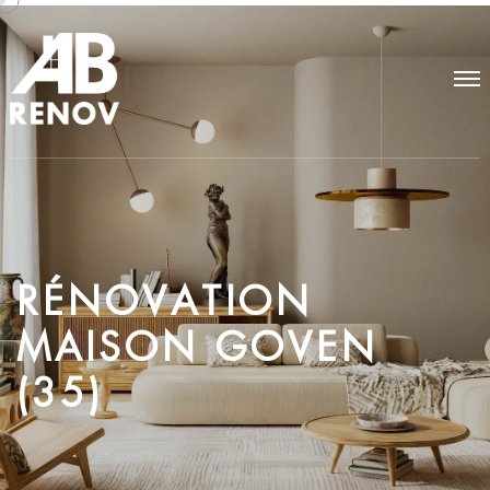
R
É
N
O
V
A
T
I
O
N
M
A
I
S
O
N
G
O
V
E
N
(
3
5
)