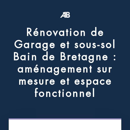
R
é
n
o
v
a
t
i
o
n
d
e
G
a
r
a
g
e
e
t
s
o
u
s
-
s
o
l
B
a
i
n
d
e
B
r
e
t
a
g
n
e
:
a
m
é
n
a
g
e
m
e
n
t
s
u
r
m
e
s
u
r
e
e
t
e
s
p
a
c
e
f
o
n
c
t
i
o
n
n
e
l