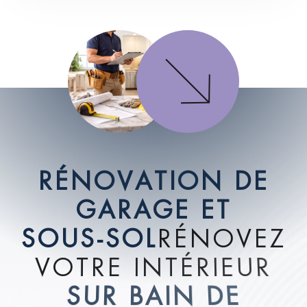
R
É
N
O
V
A
T
I
O
N
D
E
G
A
R
A
G
E
E
T
S
O
U
S
-
S
O
L
R
É
N
O
V
E
Z
V
O
T
R
E
I
N
T
É
R
I
E
U
R
S
U
R
B
A
I
N
D
E