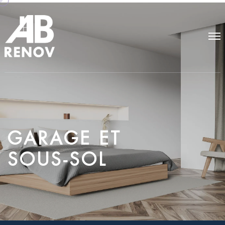
G
A
R
A
G
E
E
T
S
O
U
S
-
S
O
L