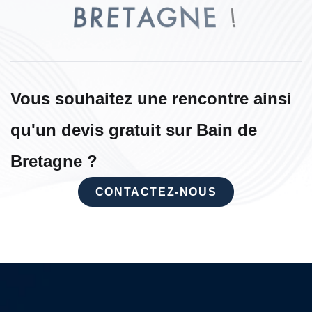
B
R
E
T
A
G
N
E
!
Vous souhaitez une rencontre ainsi
qu'un devis gratuit sur Bain de
Bretagne ?
CONTACTEZ-NOUS