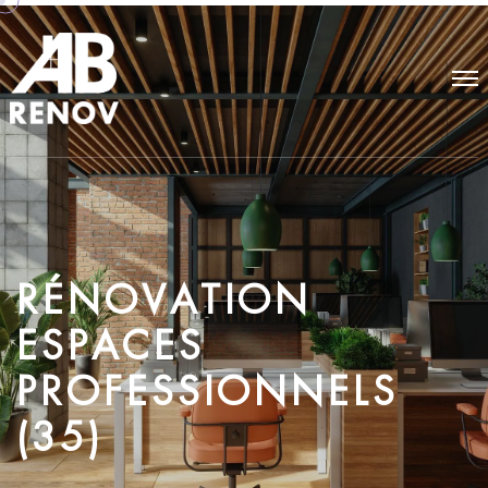
R
É
N
O
V
A
T
I
O
N
E
S
P
A
C
E
S
P
R
O
F
E
S
S
I
O
N
N
E
L
S
(
3
5
)