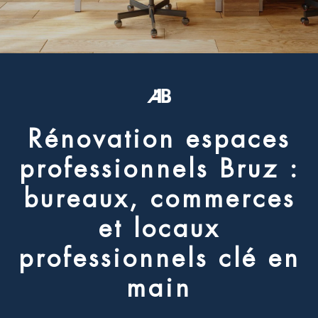
R
é
n
o
v
a
t
i
o
n
e
s
p
a
c
e
s
p
r
o
f
e
s
s
i
o
n
n
e
l
s
B
r
u
z
:
b
u
r
e
a
u
x
,
c
o
m
m
e
r
c
e
s
e
t
l
o
c
a
u
x
p
r
o
f
e
s
s
i
o
n
n
e
l
s
c
l
é
e
n
m
a
i
n