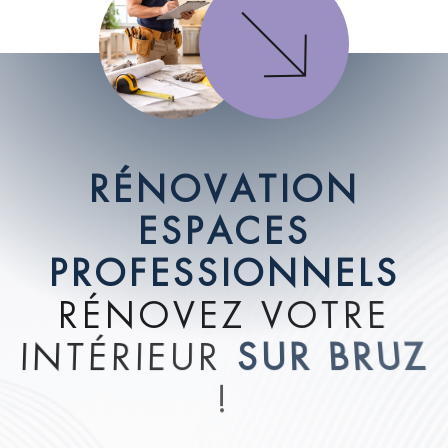
R
É
N
O
V
A
T
I
O
N
E
S
P
A
C
E
S
P
R
O
F
E
S
S
I
O
N
N
E
L
S
R
É
N
O
V
E
Z
V
O
T
R
E
I
N
T
É
R
I
E
U
R
S
U
R
B
R
U
Z
!