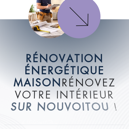
R
É
N
O
V
A
T
I
O
N
É
N
E
R
G
É
T
I
Q
U
E
M
A
I
S
O
N
R
É
N
O
V
E
Z
V
O
T
R
E
I
N
T
É
R
I
E
U
R
S
U
R
N
O
U
V
O
I
T
O
U
!