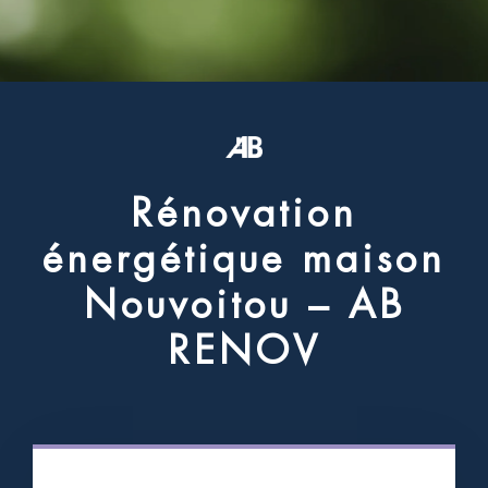
R
é
n
o
v
a
t
i
o
n
é
n
e
r
g
é
t
i
q
u
e
m
a
i
s
o
n
N
o
u
v
o
i
t
o
u
–
A
B
R
E
N
O
V