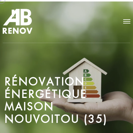
R
É
N
O
V
A
T
I
O
N
É
N
E
R
G
É
T
I
Q
U
E
M
A
I
S
O
N
N
O
U
V
O
I
T
O
U
(
3
5
)