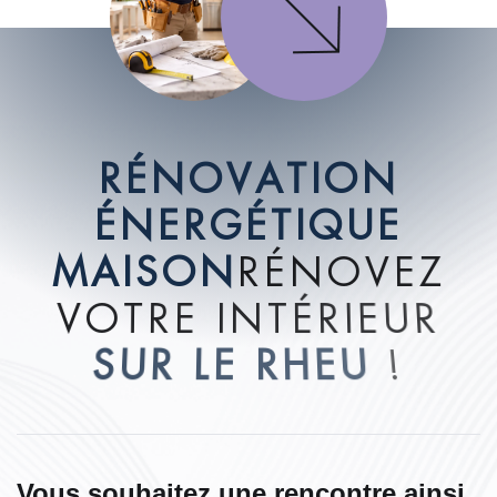
R
É
N
O
V
A
T
I
O
N
É
N
E
R
G
É
T
I
Q
U
E
M
A
I
S
O
N
R
É
N
O
V
E
Z
V
O
T
R
E
I
N
T
É
R
I
E
U
R
S
U
R
L
E
R
H
E
U
!
Vous souhaitez une rencontre ainsi