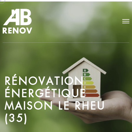
R
É
N
O
V
A
T
I
O
N
É
N
E
R
G
É
T
I
Q
U
E
M
A
I
S
O
N
L
E
R
H
E
U
(
3
5
)