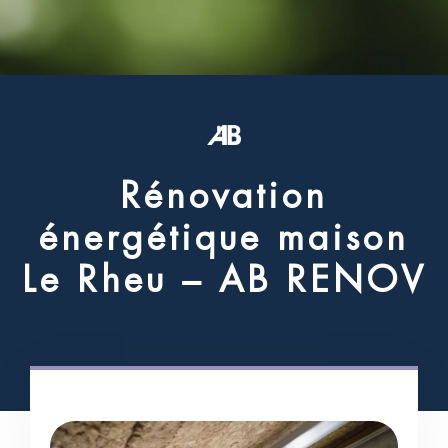
R
é
n
o
v
a
t
i
o
n
é
n
e
r
g
é
t
i
q
u
e
m
a
i
s
o
n
L
e
R
h
e
u
–
A
B
R
E
N
O
V