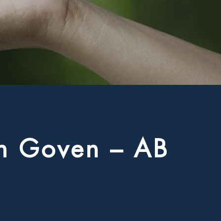
n
G
o
v
e
n
–
A
B