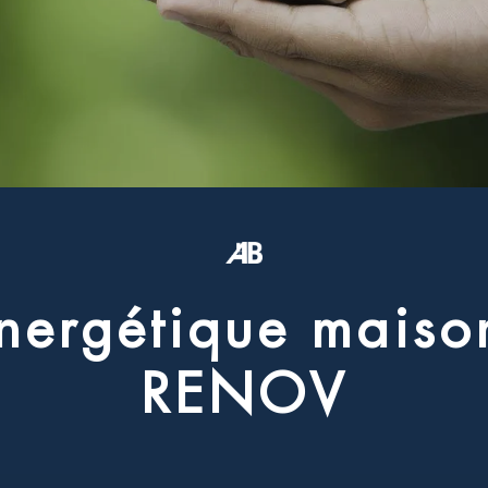
n
e
r
g
é
t
i
q
u
e
m
a
i
s
o
R
E
N
O
V