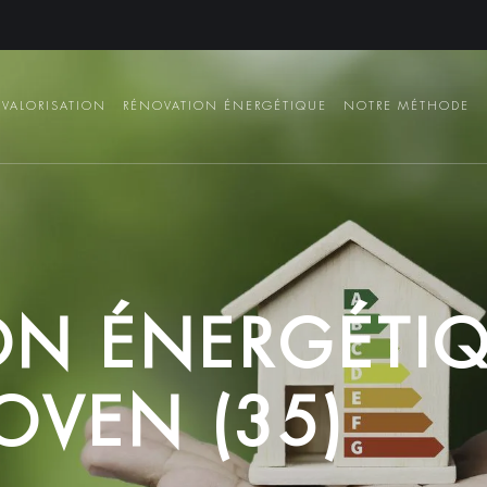
VALORISATION
RÉNOVATION ÉNERGÉTIQUE
NOTRE MÉTHODE
O
N
É
N
E
R
G
É
T
I
O
V
E
N
(
3
5
)