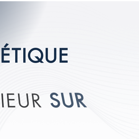
É
T
I
Q
U
E
R
I
E
U
R
S
U
R