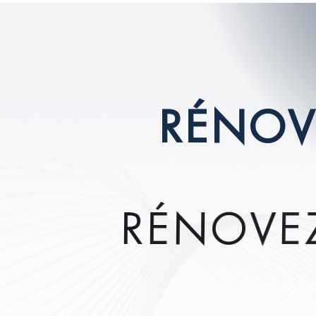
R
É
N
O
R
É
N
O
V
E