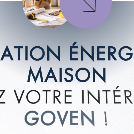
V
A
T
I
O
N
É
N
E
R
G
M
A
I
S
O
N
Z
V
O
T
R
E
I
N
T
É
G
O
V
E
N
!