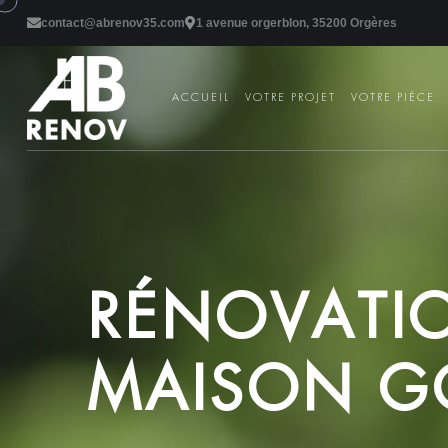
contact@abrenov35.com
1 avenue orgerblon, 35200 Orgères
ACCUEIL
VOTRE PROJET
VOTRE PIÈCE
R
É
N
O
V
A
T
I
M
A
I
S
O
N
G