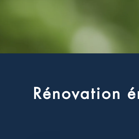
R
é
n
o
v
a
t
i
o
n
é