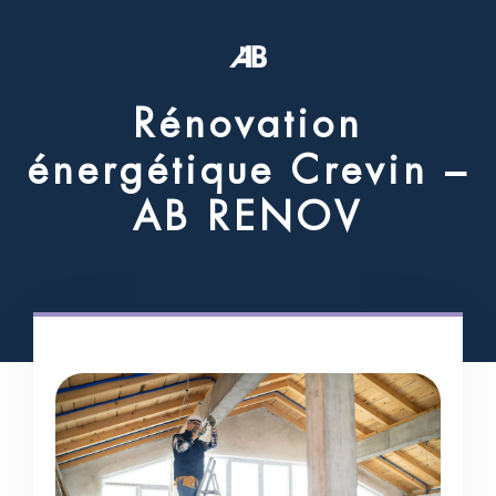
R
é
n
o
v
a
t
i
o
n
é
n
e
r
g
é
t
i
q
u
e
C
r
e
v
i
n
–
A
B
R
E
N
O
V