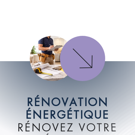
R
É
N
O
V
A
T
I
O
N
É
N
E
R
G
É
T
I
Q
U
E
R
É
N
O
V
E
Z
V
O
T
R
E