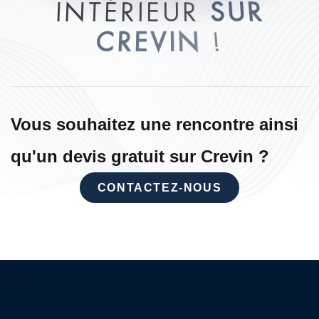
I
N
T
É
R
I
E
U
R
S
U
R
C
R
E
V
I
N
!
Vous souhaitez une rencontre ainsi
qu'un devis gratuit sur Crevin ?
CONTACTEZ-NOUS