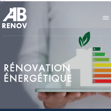
R
É
N
O
V
A
T
I
O
N
É
N
E
R
G
É
T
I
Q
U
E