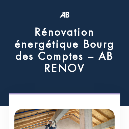
R
é
n
o
v
a
t
i
o
n
é
n
e
r
g
é
t
i
q
u
e
B
o
u
r
g
d
e
s
C
o
m
p
t
e
s
–
A
B
R
E
N
O
V