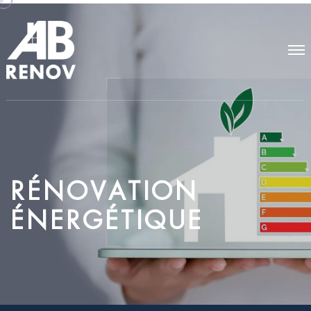
R
É
N
O
V
A
T
I
O
N
É
N
E
R
G
É
T
I
Q
U
E