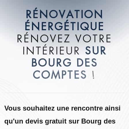
R
É
N
O
V
A
T
I
O
N
É
N
E
R
G
É
T
I
Q
U
E
R
É
N
O
V
E
Z
V
O
T
R
E
I
N
T
É
R
I
E
U
R
S
U
R
B
O
U
R
G
D
E
S
C
O
M
P
T
E
S
!
Vous souhaitez une rencontre ainsi
qu'un devis gratuit sur Bourg des