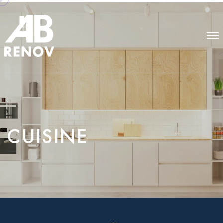
C
U
I
S
I
N
E