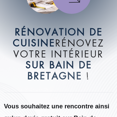
R
É
N
O
V
A
T
I
O
N
D
E
C
U
I
S
I
N
E
R
É
N
O
V
E
Z
V
O
T
R
E
I
N
T
É
R
I
E
U
R
S
U
R
B
A
I
N
D
E
B
R
E
T
A
G
N
E
!
Vous souhaitez une rencontre ainsi