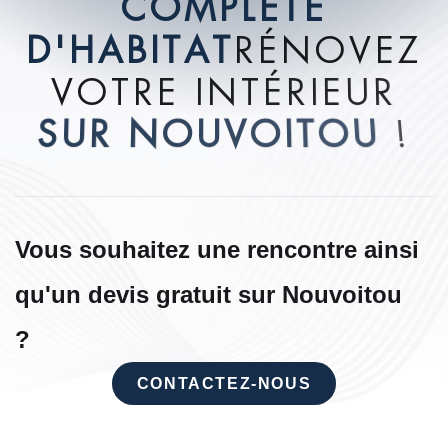
C
O
M
P
L
È
T
E
D
'
H
A
B
I
T
A
T
R
É
N
O
V
E
Z
V
O
T
R
E
I
N
T
É
R
I
E
U
R
S
U
R
N
O
U
V
O
I
T
O
U
!
Vous souhaitez une rencontre ainsi
qu'un devis gratuit sur Nouvoitou
?
CONTACTEZ-NOUS