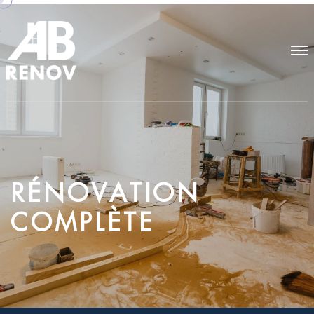
R
É
N
O
V
A
T
I
O
N
C
O
M
P
L
È
T
E