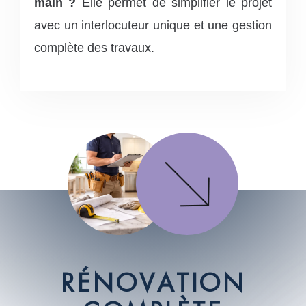
main ?
Elle permet de simplifier le projet
avec un interlocuteur unique et une gestion
complète des travaux.
R
É
N
O
V
A
T
I
O
N