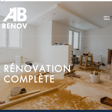
R
É
N
O
V
A
T
I
O
N
C
O
M
P
L
È
T
E