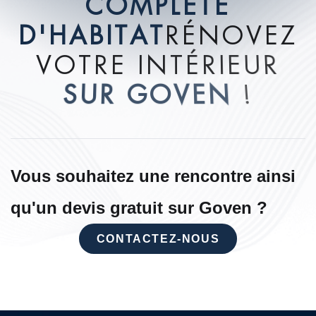
C
O
M
P
L
È
T
E
D
'
H
A
B
I
T
A
T
R
É
N
O
V
E
Z
V
O
T
R
E
I
N
T
É
R
I
E
U
R
S
U
R
G
O
V
E
N
!
Vous souhaitez une rencontre ainsi
qu'un devis gratuit sur Goven ?
CONTACTEZ-NOUS