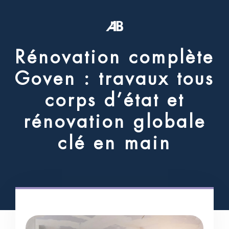
R
é
n
o
v
a
t
i
o
n
c
o
m
p
l
è
t
e
G
o
v
e
n
:
t
r
a
v
a
u
x
t
o
u
s
c
o
r
p
s
d
’
é
t
a
t
e
t
r
é
n
o
v
a
t
i
o
n
g
l
o
b
a
l
e
c
l
é
e
n
m
a
i
n