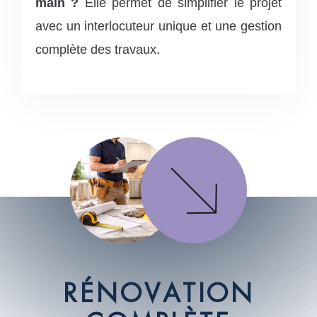
main ?
Elle permet de simplifier le projet
avec un interlocuteur unique et une gestion
complète des travaux.
R
É
N
O
V
A
T
I
O
N