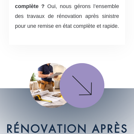
complète ?
Oui, nous gérons l’ensemble
des travaux de rénovation après sinistre
pour une remise en état complète et rapide.
R
É
N
O
V
A
T
I
O
N
A
P
R
È
S