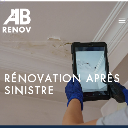
R
É
N
O
V
A
T
I
O
N
A
P
R
È
S
S
I
N
I
S
T
R
E