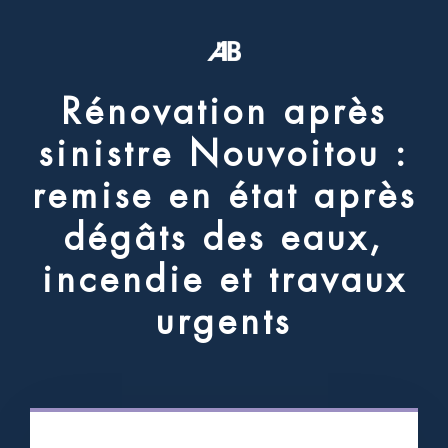
R
é
n
o
v
a
t
i
o
n
a
p
r
è
s
s
i
n
i
s
t
r
e
N
o
u
v
o
i
t
o
u
:
r
e
m
i
s
e
e
n
é
t
a
t
a
p
r
è
s
d
é
g
â
t
s
d
e
s
e
a
u
x
,
i
n
c
e
n
d
i
e
e
t
t
r
a
v
a
u
x
u
r
g
e
n
t
s