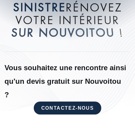
S
I
N
I
S
T
R
E
R
É
N
O
V
E
Z
V
O
T
R
E
I
N
T
É
R
I
E
U
R
S
U
R
N
O
U
V
O
I
T
O
U
!
Vous souhaitez une rencontre ainsi
qu'un devis gratuit sur Nouvoitou
?
CONTACTEZ-NOUS