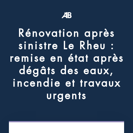
R
é
n
o
v
a
t
i
o
n
a
p
r
è
s
s
i
n
i
s
t
r
e
L
e
R
h
e
u
:
r
e
m
i
s
e
e
n
é
t
a
t
a
p
r
è
s
d
é
g
â
t
s
d
e
s
e
a
u
x
,
i
n
c
e
n
d
i
e
e
t
t
r
a
v
a
u
x
u
r
g
e
n
t
s