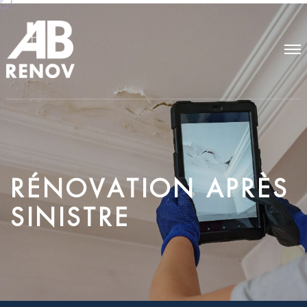
R
É
N
O
V
A
T
I
O
N
A
P
R
È
S
S
I
N
I
S
T
R
E