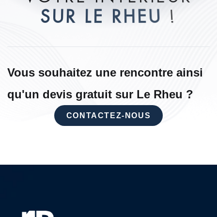
S
U
R
L
E
R
H
E
U
!
Vous souhaitez une rencontre ainsi
qu'un devis gratuit sur Le Rheu ?
CONTACTEZ-NOUS