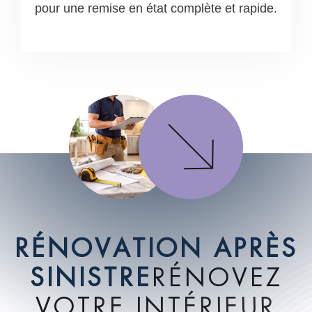
pour une remise en état complète et rapide.
R
É
N
O
V
A
T
I
O
N
A
P
R
È
S
S
I
N
I
S
T
R
E
R
É
N
O
V
E
Z
V
O
T
R
E
I
N
T
É
R
I
E
U
R