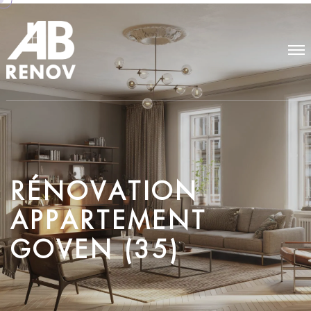
R
É
N
O
V
A
T
I
O
N
A
P
P
A
R
T
E
M
E
N
T
G
O
V
E
N
(
3
5
)