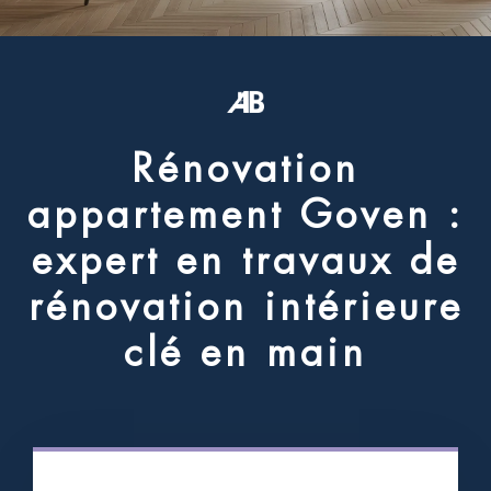
R
é
n
o
v
a
t
i
o
n
a
p
p
a
r
t
e
m
e
n
t
G
o
v
e
n
:
e
x
p
e
r
t
e
n
t
r
a
v
a
u
x
d
e
r
é
n
o
v
a
t
i
o
n
i
n
t
é
r
i
e
u
r
e
c
l
é
e
n
m
a
i
n