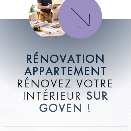
R
É
N
O
V
A
T
I
O
N
A
P
P
A
R
T
E
M
E
N
T
R
É
N
O
V
E
Z
V
O
T
R
E
I
N
T
É
R
I
E
U
R
S
U
R
G
O
V
E
N
!