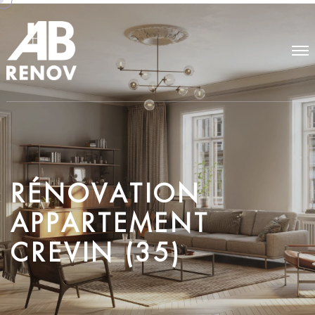
R
É
N
O
V
A
T
I
O
N
A
P
P
A
R
T
E
M
E
N
T
C
R
E
V
I
N
(
3
5
)