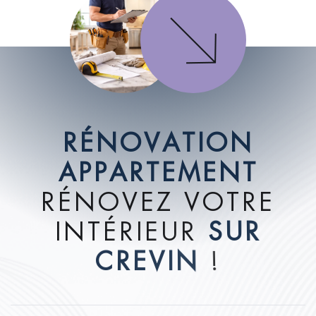
R
É
N
O
V
A
T
I
O
N
A
P
P
A
R
T
E
M
E
N
T
R
É
N
O
V
E
Z
V
O
T
R
E
I
N
T
É
R
I
E
U
R
S
U
R
C
R
E
V
I
N
!