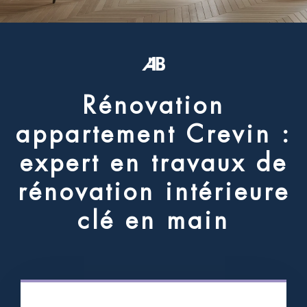
R
é
n
o
v
a
t
i
o
n
a
p
p
a
r
t
e
m
e
n
t
C
r
e
v
i
n
:
e
x
p
e
r
t
e
n
t
r
a
v
a
u
x
d
e
r
é
n
o
v
a
t
i
o
n
i
n
t
é
r
i
e
u
r
e
c
l
é
e
n
m
a
i
n