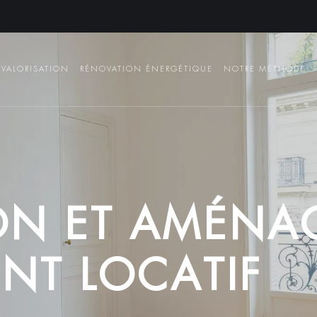
VALORISATION
RÉNOVATION ÉNERGÉTIQUE
NOTRE MÉTHODE
O
N
E
T
A
M
É
N
A
E
N
T
L
O
C
A
T
I
F