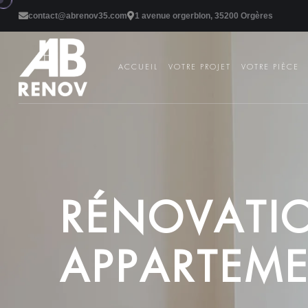
contact@abrenov35.com
1 avenue orgerblon, 35200 Orgères
ACCUEIL
VOTRE PROJET
VOTRE PIÈCE
R
É
N
O
V
A
T
I
A
P
P
A
R
T
E
M