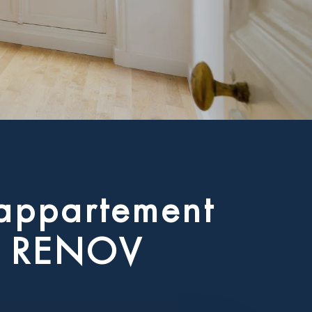
a
p
p
a
r
t
e
m
e
n
t
R
E
N
O
V