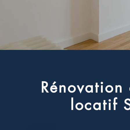
R
é
n
o
v
a
t
i
o
n
l
o
c
a
t
i
f