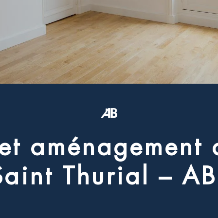
e
t
a
m
é
n
a
g
e
m
e
n
t
S
a
i
n
t
T
h
u
r
i
a
l
–
A
B