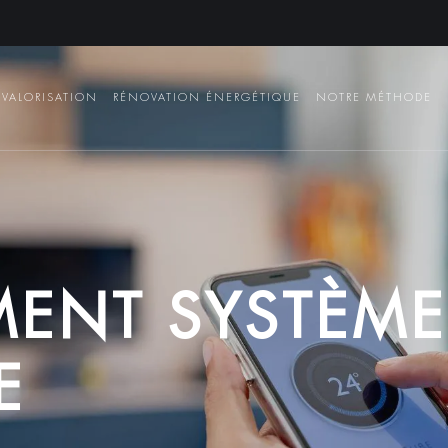
VALORISATION
RÉNOVATION ÉNERGÉTIQUE
NOTRE MÉTHODE
M
E
N
T
S
Y
S
T
È
M
E
E