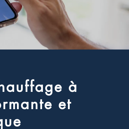
h
a
u
f
f
a
g
e
à
o
r
m
a
n
t
e
e
t
q
u
e