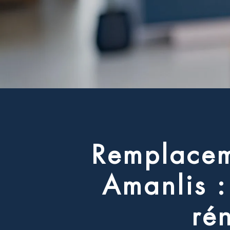
R
e
m
p
l
a
c
e
A
m
a
n
l
i
s
:
r
é