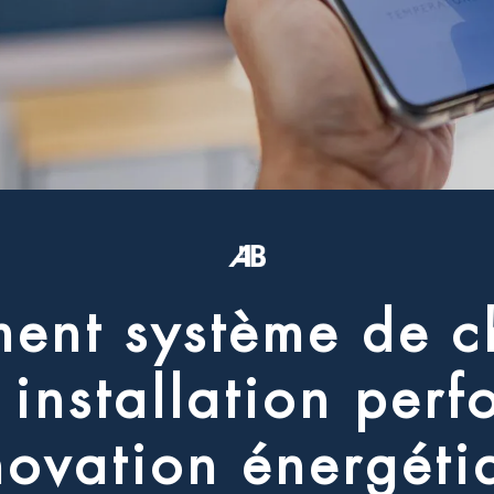
m
e
n
t
s
y
s
t
è
m
e
d
e
c
i
n
s
t
a
l
l
a
t
i
o
n
p
e
r
f
n
o
v
a
t
i
o
n
é
n
e
r
g
é
t
i