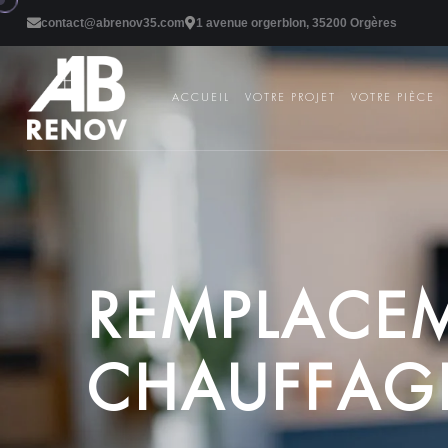
contact@abrenov35.com
1 avenue orgerblon, 35200 Orgères
ACCUEIL
VOTRE PROJET
VOTRE PIÈCE
R
E
M
P
L
A
C
E
C
H
A
U
F
F
A
G