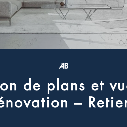
o
n
d
e
p
l
a
n
s
e
t
v
u
é
n
o
v
a
t
i
o
n
–
R
e
t
i
e