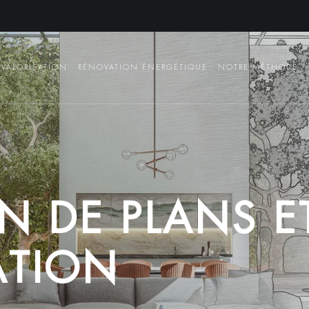
VALORISATION
RÉNOVATION ÉNERGÉTIQUE
NOTRE MÉTHODE
N
D
E
P
L
A
N
S
E
A
T
I
O
N