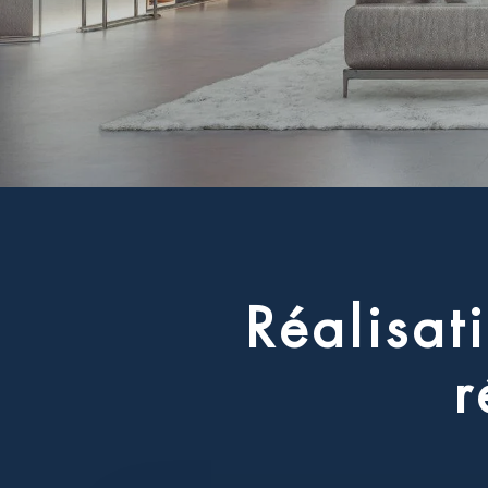
R
é
a
l
i
s
a
t
i
r