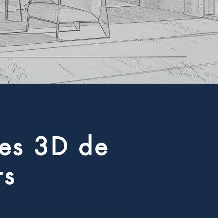
e
s
3
D
d
e
r
s