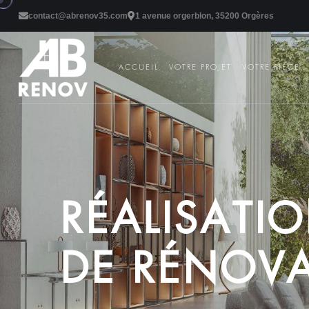
contact@abrenov35.com
1 avenue orgerblon, 35200 Orgères
ACCUEIL
VOTRE PROJET
VOTRE PIÈCE
R
É
A
L
I
S
A
T
I
O
D
E
R
É
N
O
V