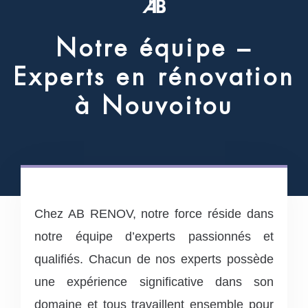
N
o
t
r
e
é
q
u
i
p
e
–
E
x
p
e
r
t
s
e
n
r
é
n
o
v
a
t
i
o
n
à
N
o
u
v
o
i
t
o
u
Chez AB RENOV, notre force réside dans
notre équipe d’experts passionnés et
qualifiés. Chacun de nos experts possède
une expérience significative dans son
domaine et tous travaillent ensemble pour