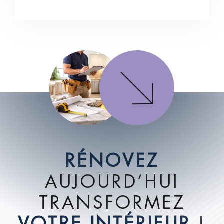
R
É
N
O
V
E
Z
A
U
J
O
U
R
D
’
H
U
I
T
R
A
N
S
F
O
R
M
E
Z
V
O
T
R
E
I
N
T
É
R
I
E
U
R
!