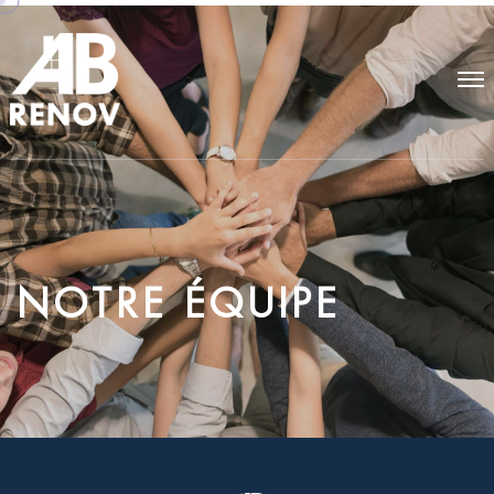
N
O
T
R
E
É
Q
U
I
P
E