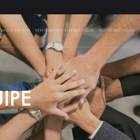
VALORISATION
RÉNOVATION ÉNERGÉTIQUE
NOTRE MÉTHODE
U
I
P
E