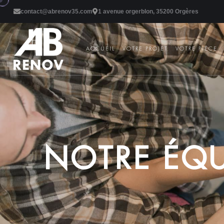
contact@abrenov35.com
1 avenue orgerblon, 35200 Orgères
ACCUEIL
VOTRE PROJET
VOTRE PIÈCE
N
O
T
R
E
É
Q