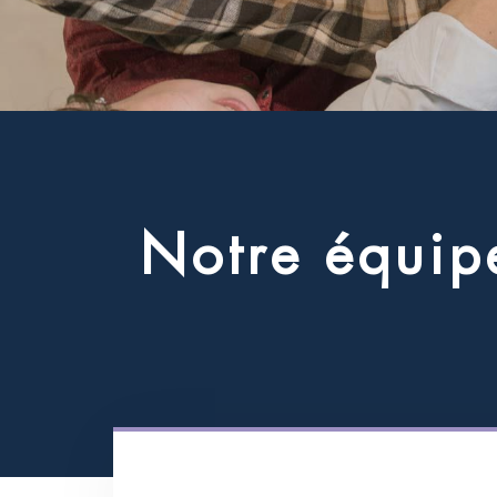
N
o
t
r
e
é
q
u
i
p