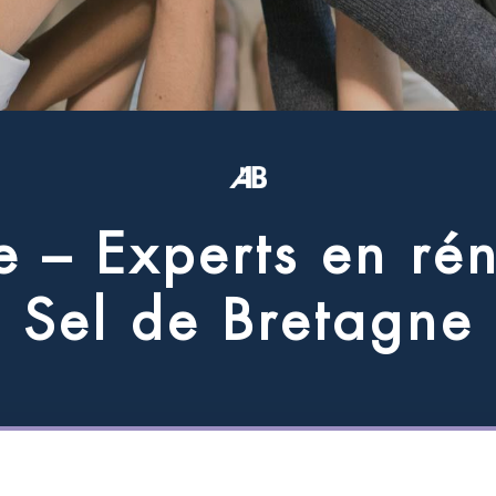
e
–
E
x
p
e
r
t
s
e
n
r
é
S
e
l
d
e
B
r
e
t
a
g
n
e