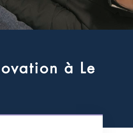
n
o
v
a
t
i
o
n
à
L
e