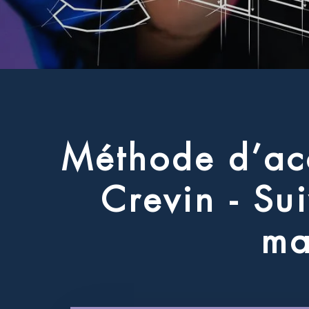
M
é
t
h
o
d
e
d
’
a
c
C
r
e
v
i
n
-
S
u
i
m