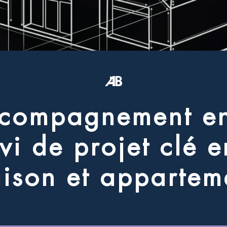
c
o
m
p
a
g
n
e
m
e
n
t
e
v
i
d
e
p
r
o
j
e
t
c
l
é
e
a
i
s
o
n
e
t
a
p
p
a
r
t
e
m