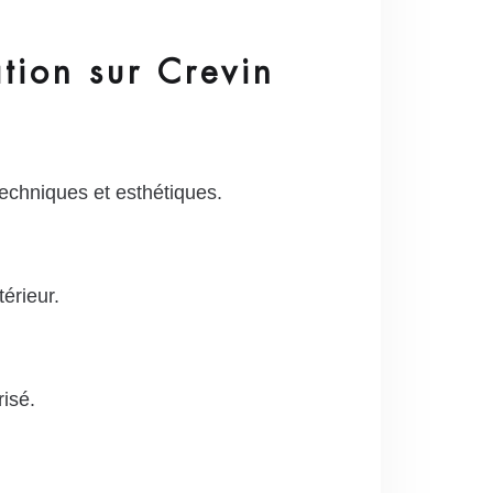
ion sur Crevin
techniques et esthétiques.
érieur.
risé.