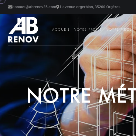
contact@abrenov35.com
1 avenue orgerblon, 35200 Orgères
ACCUEIL
VOTRE PROJET
VOTRE PIÈCE
N
O
T
R
E
M
É