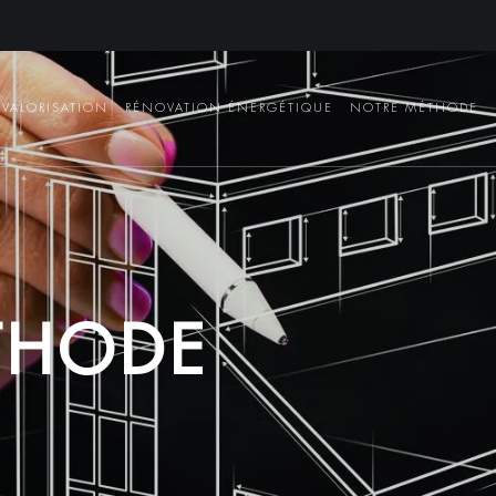
VALORISATION
RÉNOVATION ÉNERGÉTIQUE
NOTRE MÉTHODE
T
H
O
D
E