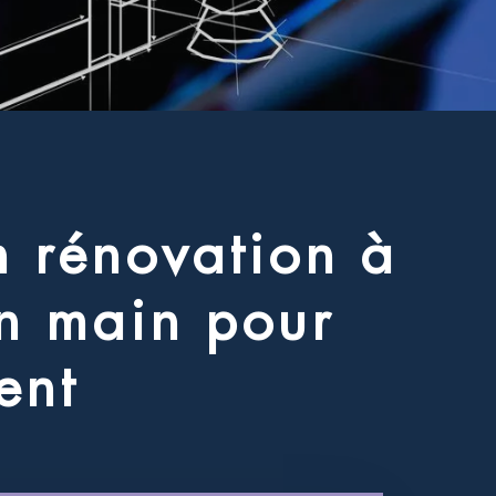
n
r
é
n
o
v
a
t
i
o
n
à
n
m
a
i
n
p
o
u
r
e
n
t