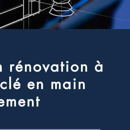
n
r
é
n
o
v
a
t
i
o
n
à
c
l
é
e
n
m
a
i
n
e
m
e
n
t