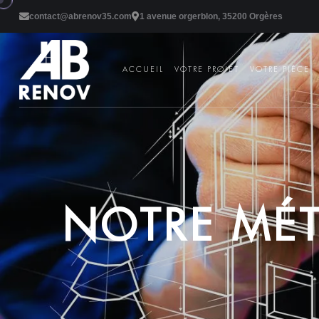
contact@abrenov35.com
1 avenue orgerblon, 35200 Orgères
ACCUEIL
VOTRE PROJET
VOTRE PIÈCE
N
O
T
R
E
M
É