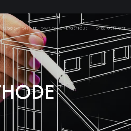
VALORISATION
RÉNOVATION ÉNERGÉTIQUE
NOTRE MÉTHODE
T
H
O
D
E