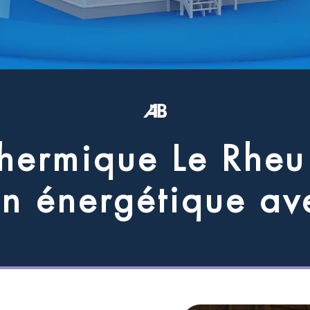
h
e
r
m
i
q
u
e
L
e
R
h
e
u
o
n
é
n
e
r
g
é
t
i
q
u
e
a
v