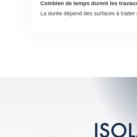
Combien de temps durent les travaux
La durée dépend des surfaces à traiter 
I
S
O
L