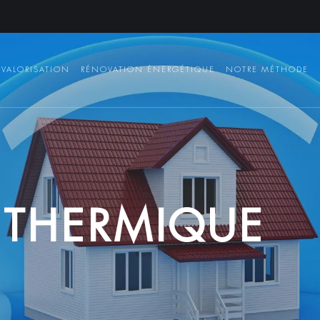
VALORISATION
RÉNOVATION ÉNERGÉTIQUE
NOTRE MÉTHODE
T
H
E
R
M
I
Q
U
E