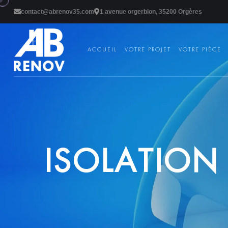
contact@abrenov35.com
1 avenue orgerblon, 35200 Orgères
ACCUEIL
VOTRE PROJET
VOTRE PIÈCE
I
S
O
L
A
T
I
O
N