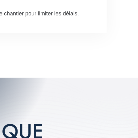
chantier pour limiter les délais.
I
Q
U
E