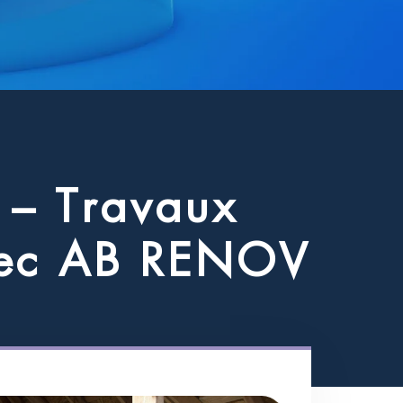
–
T
r
a
v
a
u
x
e
c
A
B
R
E
N
O
V