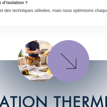
 d’isolation ?
et des techniques utilisées, mais nous optimisons chaque 
A
T
I
O
N
T
H
E
R
M