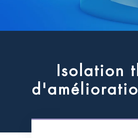
I
s
o
l
a
t
i
o
n
t
d
'
a
m
é
l
i
o
r
a
t
i