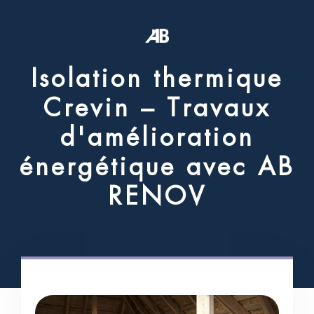
I
s
o
l
a
t
i
o
n
t
h
e
r
m
i
q
u
e
C
r
e
v
i
n
–
T
r
a
v
a
u
x
d
'
a
m
é
l
i
o
r
a
t
i
o
n
é
n
e
r
g
é
t
i
q
u
e
a
v
e
c
A
B
R
E
N
O
V