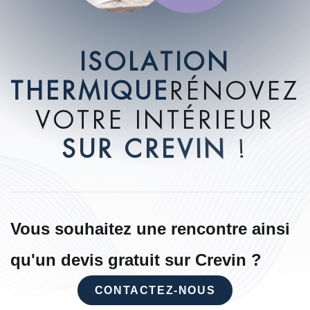
I
S
O
L
A
T
I
O
N
T
H
E
R
M
I
Q
U
E
R
É
N
O
V
E
Z
V
O
T
R
E
I
N
T
É
R
I
E
U
R
S
U
R
C
R
E
V
I
N
!
Vous souhaitez une rencontre ainsi
qu'un devis gratuit sur Crevin ?
CONTACTEZ-NOUS