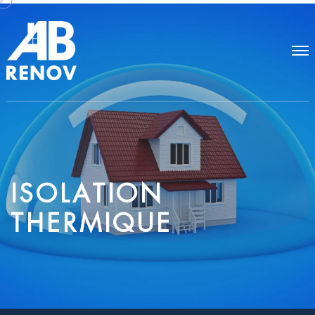
I
S
O
L
A
T
I
O
N
T
H
E
R
M
I
Q
U
E