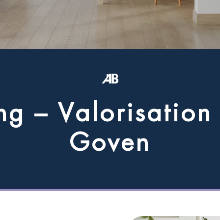
n
g
–
V
a
l
o
r
i
s
a
t
i
o
n
G
o
v
e
n