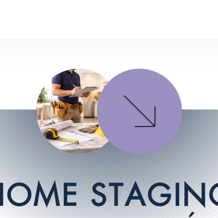
H
O
M
E
S
T
A
G
I
N