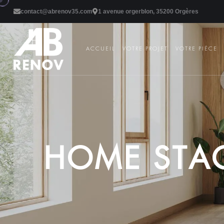
contact@abrenov35.com
1 avenue orgerblon, 35200 Orgères
ACCUEIL
VOTRE PROJET
VOTRE PIÈCE
H
O
M
E
S
T
A