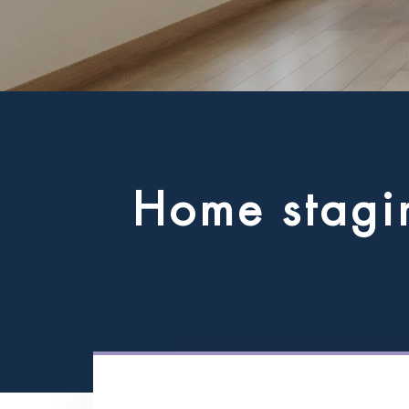
H
o
m
e
s
t
a
g
i