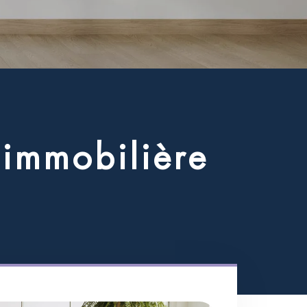
i
m
m
o
b
i
l
i
è
r
e