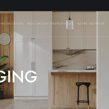
VALORISATION
RÉNOVATION ÉNERGÉTIQUE
NOTRE MÉTHODE
G
I
N
G