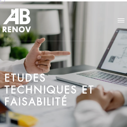
E
T
U
D
E
S
T
E
C
H
N
I
Q
U
E
S
E
T
F
A
I
S
A
B
I
L
I
T
É