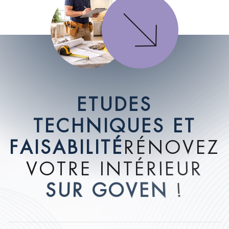
E
T
U
D
E
S
T
E
C
H
N
I
Q
U
E
S
E
T
F
A
I
S
A
B
I
L
I
T
É
R
É
N
O
V
E
Z
V
O
T
R
E
I
N
T
É
R
I
E
U
R
S
U
R
G
O
V
E
N
!