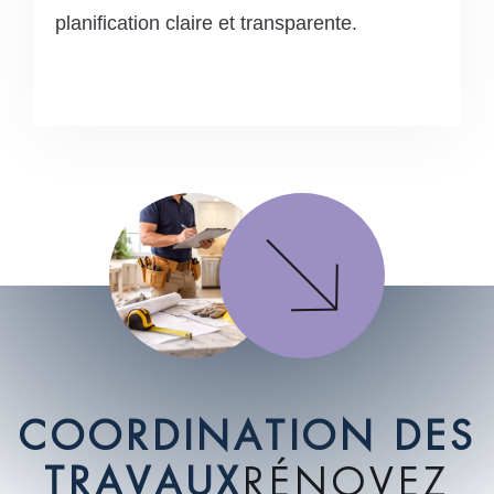
planification claire et transparente.
C
O
O
R
D
I
N
A
T
I
O
N
D
E
S
T
R
A
V
A
U
X
R
É
N
O
V
E
Z