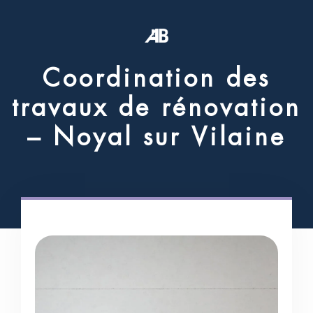
C
o
o
r
d
i
n
a
t
i
o
n
d
e
s
t
r
a
v
a
u
x
d
e
r
é
n
o
v
a
t
i
o
n
–
N
o
y
a
l
s
u
r
V
i
l
a
i
n
e