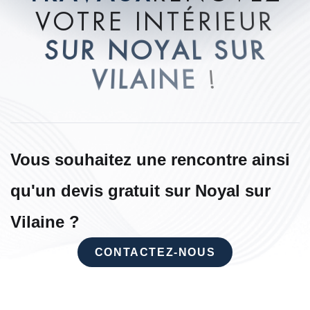
V
O
T
R
E
I
N
T
É
R
I
E
U
R
S
U
R
N
O
Y
A
L
S
U
R
V
I
L
A
I
N
E
!
Vous souhaitez une rencontre ainsi
qu'un devis gratuit sur Noyal sur
Vilaine ?
CONTACTEZ-NOUS