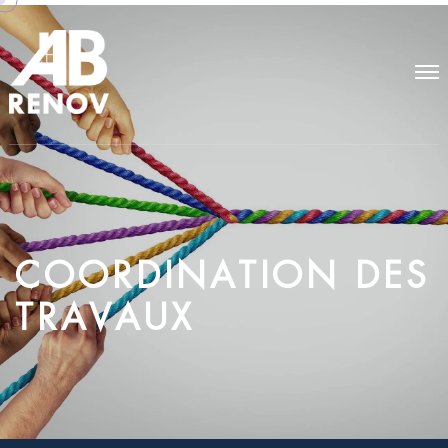
C
O
O
R
D
I
N
A
T
I
O
N
D
E
S
T
R
A
V
A
U
X