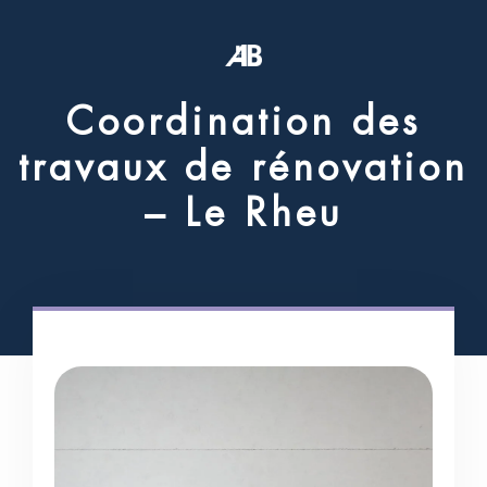
C
o
o
r
d
i
n
a
t
i
o
n
d
e
s
t
r
a
v
a
u
x
d
e
r
é
n
o
v
a
t
i
o
n
–
L
e
R
h
e
u