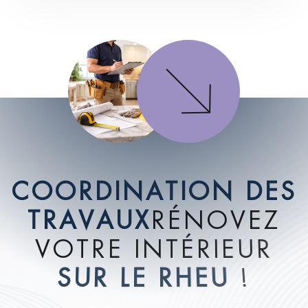
C
O
O
R
D
I
N
A
T
I
O
N
D
E
S
T
R
A
V
A
U
X
R
É
N
O
V
E
Z
V
O
T
R
E
I
N
T
É
R
I
E
U
R
S
U
R
L
E
R
H
E
U
!