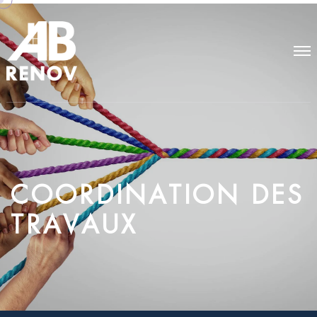
C
O
O
R
D
I
N
A
T
I
O
N
D
E
S
T
R
A
V
A
U
X