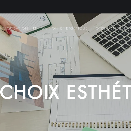
VALORISATION
RÉNOVATION ÉNERGÉTIQUE
NOTRE MÉTHODE
C
H
O
I
X
E
S
T
H
É