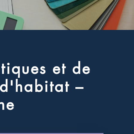
é
t
i
q
u
e
s
e
t
d
e
d
'
h
a
b
i
t
a
t
–
n
e