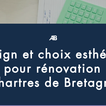
i
g
n
e
t
c
h
o
i
x
e
s
t
h
p
o
u
r
r
é
n
o
v
a
t
i
o
n
h
a
r
t
r
e
s
d
e
B
r
e
t
a
g