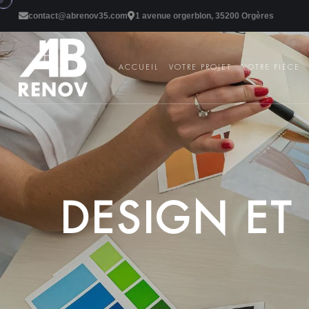
contact@abrenov35.com
1 avenue orgerblon, 35200 Orgères
ACCUEIL
VOTRE PROJET
VOTRE PIÈCE
D
E
S
I
G
N
E
T