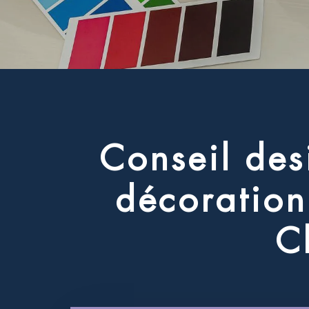
C
o
n
s
e
i
l
d
e
s
d
é
c
o
r
a
t
i
o
n
C