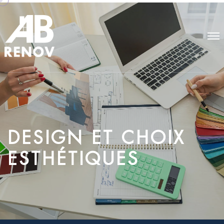
D
E
S
I
G
N
E
T
C
H
O
I
X
E
S
T
H
É
T
I
Q
U
E
S