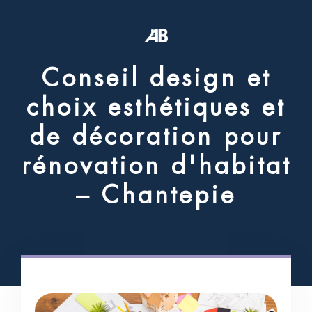
C
o
n
s
e
i
l
d
e
s
i
g
n
e
t
c
h
o
i
x
e
s
t
h
é
t
i
q
u
e
s
e
t
d
e
d
é
c
o
r
a
t
i
o
n
p
o
u
r
r
é
n
o
v
a
t
i
o
n
d
'
h
a
b
i
t
a
t
–
C
h
a
n
t
e
p
i
e