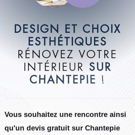
D
E
S
I
G
N
E
T
C
H
O
I
X
E
S
T
H
É
T
I
Q
U
E
S
R
É
N
O
V
E
Z
V
O
T
R
E
I
N
T
É
R
I
E
U
R
S
U
R
C
H
A
N
T
E
P
I
E
!
Vous souhaitez une rencontre ainsi
qu'un devis gratuit sur Chantepie