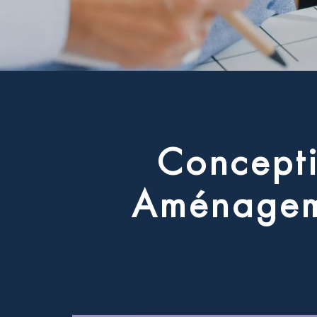
C
o
n
c
e
p
t
A
m
é
n
a
g
e