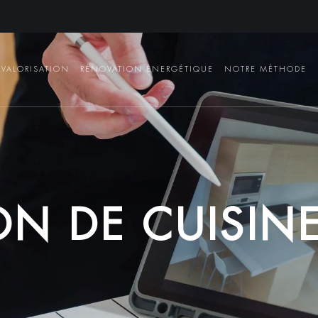
VALORISATION
RÉNOVATION ÉNERGÉTIQUE
NOTRE MÉTHODE
O
N
D
E
C
U
I
S
I
N