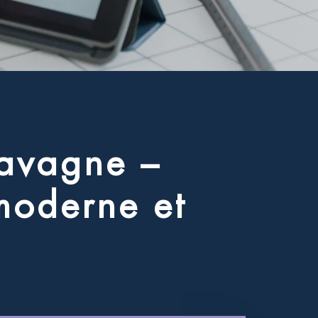
a
v
a
g
n
e
–
m
o
d
e
r
n
e
e
t