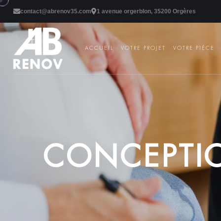
contact@abrenov35.com
1 avenue orgerblon, 35200 Orgères
ACCUEIL
VOTRE PROJET
VOTRE PIÈCE
C
O
N
C
E
P
T
I