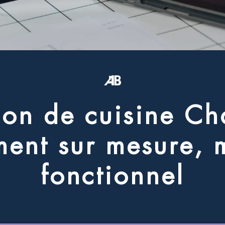
i
o
n
d
e
c
u
i
s
i
n
e
C
h
m
e
n
t
s
u
r
m
e
s
u
r
e
,
f
o
n
c
t
i
o
n
n
e
l