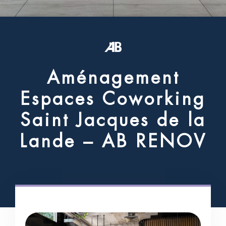
A
m
é
n
a
g
e
m
e
n
t
E
s
p
a
c
e
s
C
o
w
o
r
k
i
n
g
S
a
i
n
t
J
a
c
q
u
e
s
d
e
l
a
L
a
n
d
e
–
A
B
R
E
N
O
V