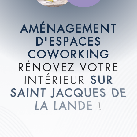
A
M
É
N
A
G
E
M
E
N
T
D
'
E
S
P
A
C
E
S
C
O
W
O
R
K
I
N
G
R
É
N
O
V
E
Z
V
O
T
R
E
I
N
T
É
R
I
E
U
R
S
U
R
S
A
I
N
T
J
A
C
Q
U
E
S
D
E
L
A
L
A
N
D
E
!