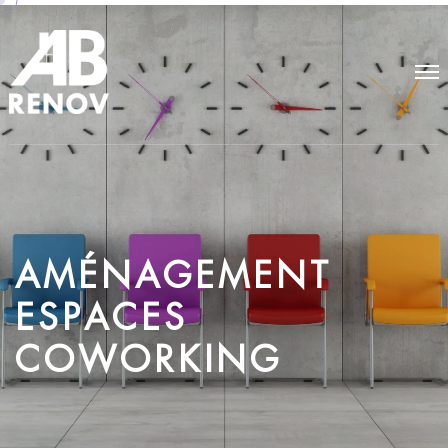
A
M
É
N
A
G
E
M
E
N
T
E
S
P
A
C
E
S
C
O
W
O
R
K
I
N
G