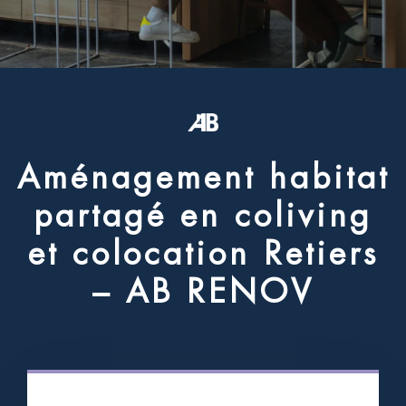
A
m
é
n
a
g
e
m
e
n
t
h
a
b
i
t
a
t
p
a
r
t
a
g
é
e
n
c
o
l
i
v
i
n
g
e
t
c
o
l
o
c
a
t
i
o
n
R
e
t
i
e
r
s
–
A
B
R
E
N
O
V