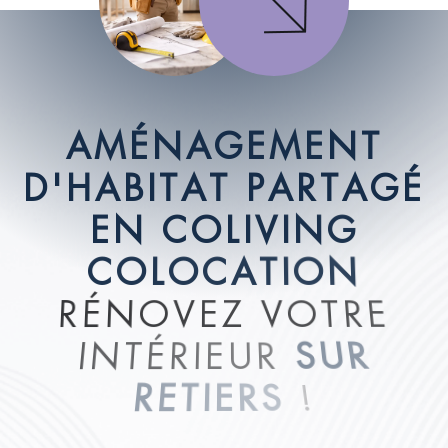
A
M
É
N
A
G
E
M
E
N
T
D
'
H
A
B
I
T
A
T
P
A
R
T
A
G
É
E
N
C
O
L
I
V
I
N
G
C
O
L
O
C
A
T
I
O
N
R
É
N
O
V
E
Z
V
O
T
R
E
I
N
T
É
R
I
E
U
R
S
U
R
R
E
T
I
E
R
S
!