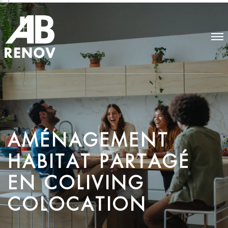
A
M
É
N
A
G
E
M
E
N
T
H
A
B
I
T
A
T
P
A
R
T
A
G
É
E
N
C
O
L
I
V
I
N
G
C
O
L
O
C
A
T
I
O
N