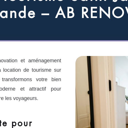
a
n
d
e
–
A
B
R
E
N
O
ovation et aménagement
 location de tourisme sur
transformons votre bien
derne et attractif pour
re les voyageurs.
te pour