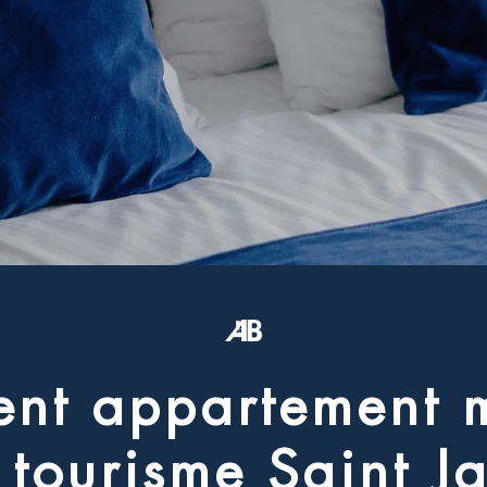
e
n
t
a
p
p
a
r
t
e
m
e
n
t
t
o
u
r
i
s
m
e
S
a
i
n
t
J