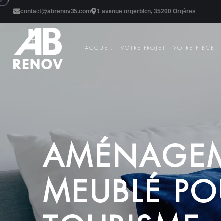
contact@abrenov35.com
1 avenue orgerblon, 35200 Orgères
ACCUEIL
VOTRE PROJET
VOTRE PIÈCE
A
M
É
N
A
G
E
M
E
U
B
L
É
P
O