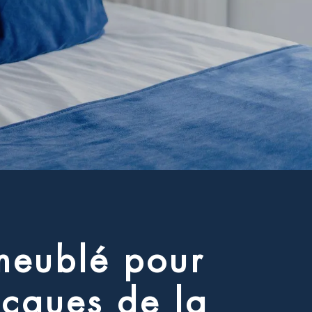
m
e
u
b
l
é
p
o
u
r
a
c
q
u
e
s
d
e
l
a