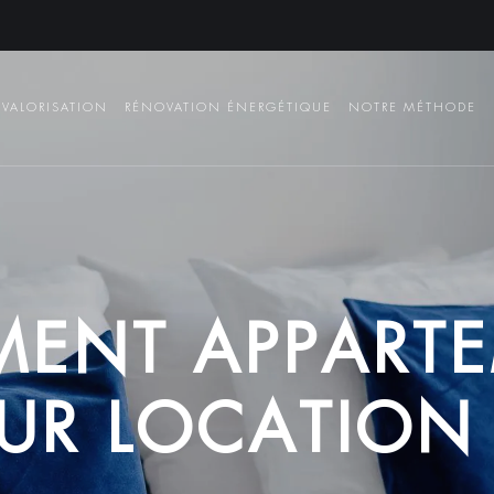
VALORISATION
RÉNOVATION ÉNERGÉTIQUE
NOTRE MÉTHODE
M
E
N
T
A
P
P
A
R
T
E
U
R
L
O
C
A
T
I
O
N