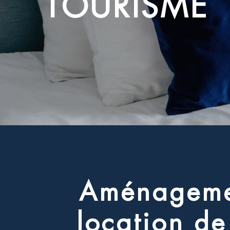
T
O
U
R
I
S
M
E
A
m
é
n
a
g
e
m
l
o
c
a
t
i
o
n
d
e