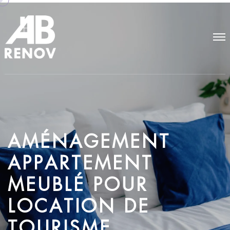
A
M
É
N
A
G
E
M
E
N
T
A
P
P
A
R
T
E
M
E
N
T
M
E
U
B
L
É
P
O
U
R
L
O
C
A
T
I
O
N
D
E
T
O
U
R
I
S
M
E