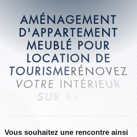
A
M
É
N
A
G
E
M
E
N
T
D
'
A
P
P
A
R
T
E
M
E
N
T
M
E
U
B
L
É
P
O
U
R
L
O
C
A
T
I
O
N
D
E
T
O
U
R
I
S
M
E
R
É
N
O
V
E
Z
V
O
T
R
E
I
N
T
É
R
I
E
U
R
S
U
R
B
R
I
E
!
Vous souhaitez une rencontre ainsi