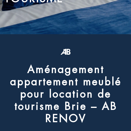
A
m
é
n
a
g
e
m
e
n
t
a
p
p
a
r
t
e
m
e
n
t
m
e
u
b
l
é
p
o
u
r
l
o
c
a
t
i
o
n
d
e
t
o
u
r
i
s
m
e
B
r
i
e
–
A
B
R
E
N
O
V