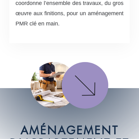
coordonne l’ensemble des travaux, du gros
œuvre aux finitions, pour un aménagement
PMR clé en main.
A
M
É
N
A
G
E
M
E
N
T