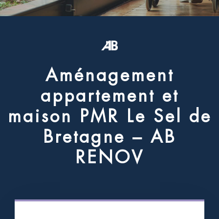
A
m
é
n
a
g
e
m
e
n
t
a
p
p
a
r
t
e
m
e
n
t
e
t
m
a
i
s
o
n
P
M
R
L
e
S
e
l
d
e
B
r
e
t
a
g
n
e
–
A
B
R
E
N
O
V