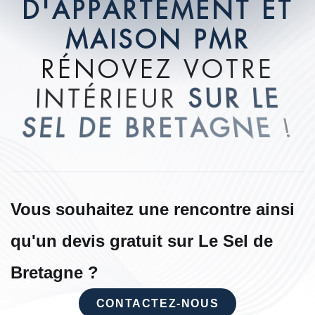
D
'
A
P
P
A
R
T
E
M
E
N
T
E
T
M
A
I
S
O
N
P
M
R
R
É
N
O
V
E
Z
V
O
T
R
E
I
N
T
É
R
I
E
U
R
S
U
R
L
E
S
E
L
D
E
B
R
E
T
A
G
N
E
!
Vous souhaitez une rencontre ainsi
qu'un devis gratuit sur Le Sel de
Bretagne ?
CONTACTEZ-NOUS