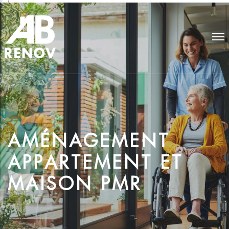
A
M
É
N
A
G
E
M
E
N
T
A
P
P
A
R
T
E
M
E
N
T
E
T
M
A
I
S
O
N
P
M
R