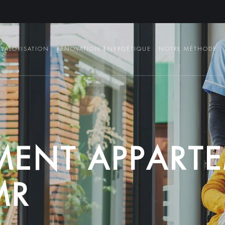
VALORISATION
RÉNOVATION ÉNERGÉTIQUE
NOTRE MÉTHODE
M
E
N
T
A
P
P
A
R
T
E
M
R