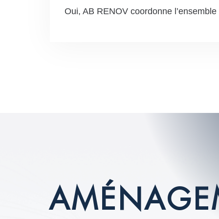
Oui, AB RENOV coordonne l’ensemble d
A
M
É
N
A
G
E