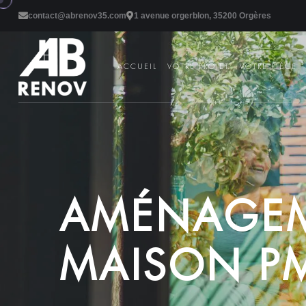
contact@abrenov35.com
1 avenue orgerblon, 35200 Orgères
ACCUEIL
VOTRE PROJET
VOTRE PIÈCE
A
M
É
N
A
G
E
M
A
I
S
O
N
P