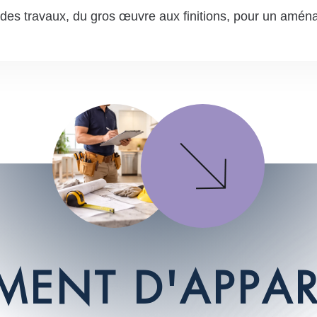
es travaux, du gros œuvre aux finitions, pour un amé
M
E
N
T
D
'
A
P
P
A