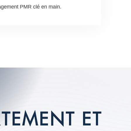
nagement PMR clé en main.
R
T
E
M
E
N
T
E
T