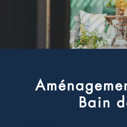
A
m
é
n
a
g
e
m
e
B
a
i
n
d