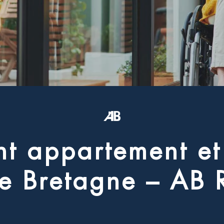
n
t
a
p
p
a
r
t
e
m
e
n
t
e
t
e
B
r
e
t
a
g
n
e
–
A
B