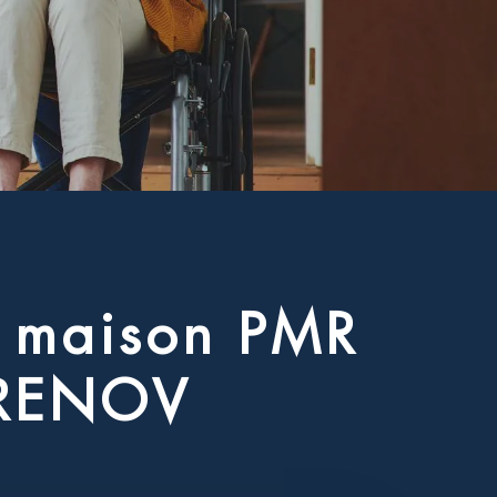
m
a
i
s
o
n
P
M
R
R
E
N
O
V