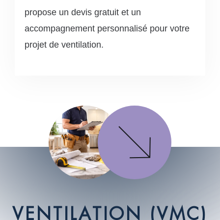
propose un devis gratuit et un
accompagnement personnalisé pour votre
projet de ventilation.
V
E
N
T
I
L
A
T
I
O
N
(
V
M
C
)