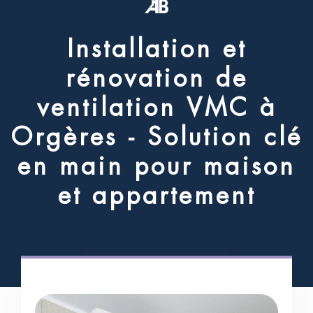
I
n
s
t
a
l
l
a
t
i
o
n
e
t
r
é
n
o
v
a
t
i
o
n
d
e
v
e
n
t
i
l
a
t
i
o
n
V
M
C
à
O
r
g
è
r
e
s
-
S
o
l
u
t
i
o
n
c
l
é
e
n
m
a
i
n
p
o
u
r
m
a
i
s
o
n
e
t
a
p
p
a
r
t
e
m
e
n
t