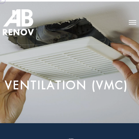
V
E
N
T
I
L
A
T
I
O
N
(
V
M
C
)