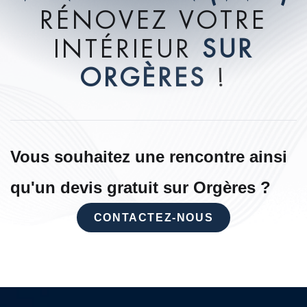
R
É
N
O
V
E
Z
V
O
T
R
E
I
N
T
É
R
I
E
U
R
S
U
R
O
R
G
È
R
E
S
!
Vous souhaitez une rencontre ainsi
qu'un devis gratuit sur Orgères ?
CONTACTEZ-NOUS