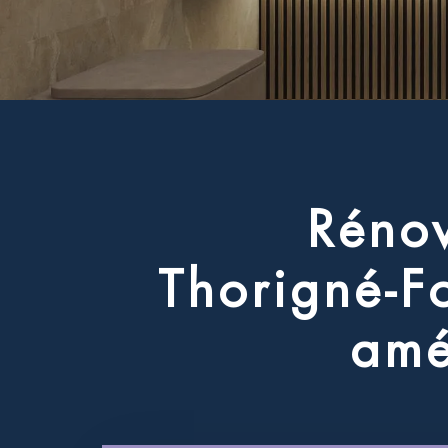
R
é
n
o
T
h
o
r
i
g
n
é
-
F
a
m