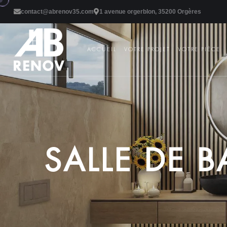
contact@abrenov35.com
1 avenue orgerblon, 35200 Orgères
ACCUEIL
VOTRE PROJET
VOTRE PIÈCE
S
A
L
L
E
D
E
B