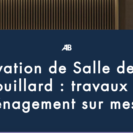
v
a
t
i
o
n
d
e
S
a
l
l
e
d
o
u
i
l
l
a
r
d
:
t
r
a
v
a
u
x
é
n
a
g
e
m
e
n
t
s
u
r
m
e