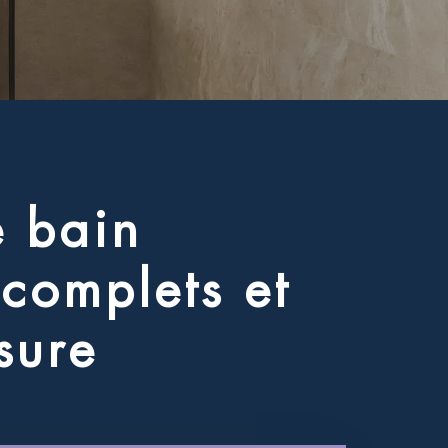
e
b
a
i
n
c
o
m
p
l
e
t
s
e
t
s
u
r
e