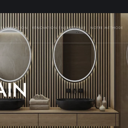
VALORISATION
RÉNOVATION ÉNERGÉTIQUE
NOTRE MÉTHODE
A
I
N