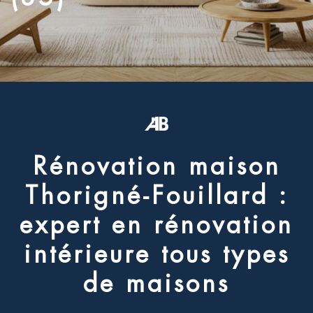
R
é
n
o
v
a
t
i
o
n
m
a
i
s
o
n
T
h
o
r
i
g
n
é
-
F
o
u
i
l
l
a
r
d
:
e
x
p
e
r
t
e
n
r
é
n
o
v
a
t
i
o
n
i
n
t
é
r
i
e
u
r
e
t
o
u
s
t
y
p
e
s
d
e
m
a
i
s
o
n
s