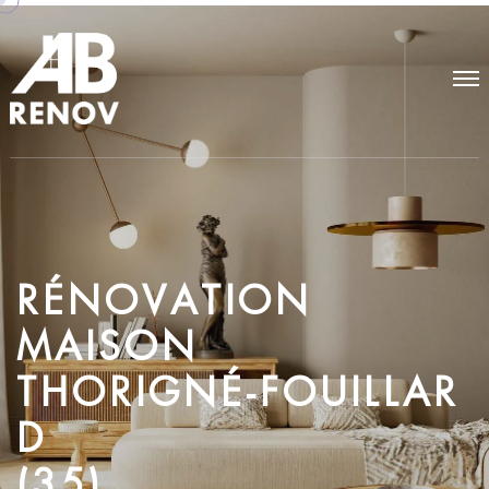
R
É
N
O
V
A
T
I
O
N
M
A
I
S
O
N
T
H
O
R
I
G
N
É
-
F
O
U
I
L
L
A
R
D
(
3
5
)