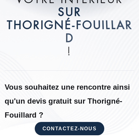
S
U
R
T
H
O
R
I
G
N
É
-
F
O
U
I
L
L
A
R
D
!
Vous souhaitez une rencontre ainsi
qu'un devis gratuit sur Thorigné-
Fouillard ?
CONTACTEZ-NOUS