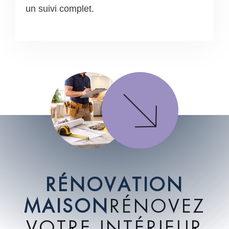
un suivi complet.
R
É
N
O
V
A
T
I
O
N
M
A
I
S
O
N
R
É
N
O
V
E
Z
V
O
T
R
E
I
N
T
É
R
I
E
U
R