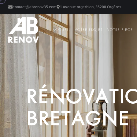
contact@abrenov35.com
1 avenue orgerblon, 35200 Orgères
ACCUEIL
VOTRE PROJET
VOTRE PIÈCE
R
É
N
O
V
A
T
I
B
R
E
T
A
G
N
E