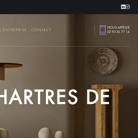
Linke
Ins
NOUS APPELER
L'ENTREPRISE
CONTACT
02 90 56 77 14
H
A
R
T
R
E
S
D
E