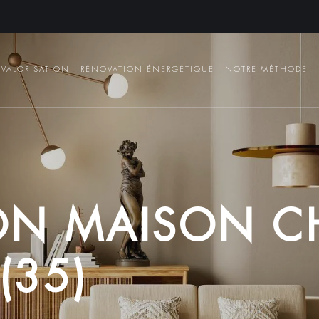
VALORISATION
RÉNOVATION ÉNERGÉTIQUE
NOTRE MÉTHODE
O
N
M
A
I
S
O
N
C
(
3
5
)