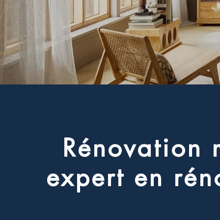
R
é
n
o
v
a
t
i
o
n
e
x
p
e
r
t
e
n
r
é
n