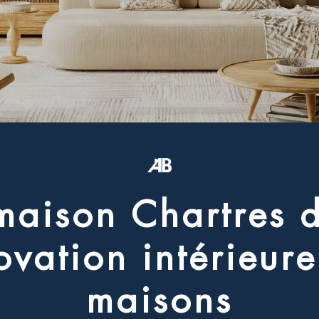
m
a
i
s
o
n
C
h
a
r
t
r
e
s
o
v
a
t
i
o
n
i
n
t
é
r
i
e
u
r
e
m
a
i
s
o
n
s