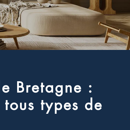
d
e
B
r
e
t
a
g
n
e
:
t
o
u
s
t
y
p
e
s
d
e