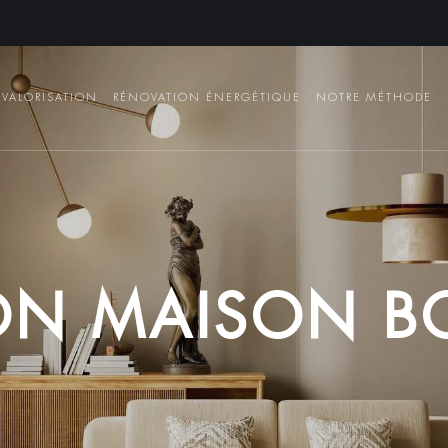
VALORISATION
RÉNOVATION ÉNERGÉTIQUE
NOTRE MÉTHODE
O
N
M
A
I
S
O
N
B