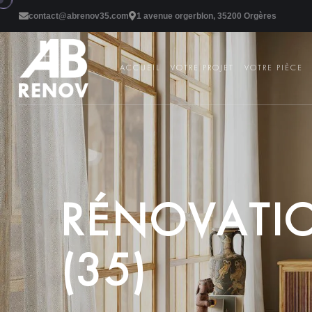
contact@abrenov35.com
1 avenue orgerblon, 35200 Orgères
ACCUEIL
VOTRE PROJET
VOTRE PIÈCE
R
É
N
O
V
A
T
I
(
3
5
)