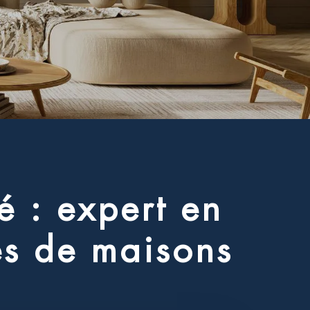
é
:
e
x
p
e
r
t
e
n
e
s
d
e
m
a
i
s
o
n
s