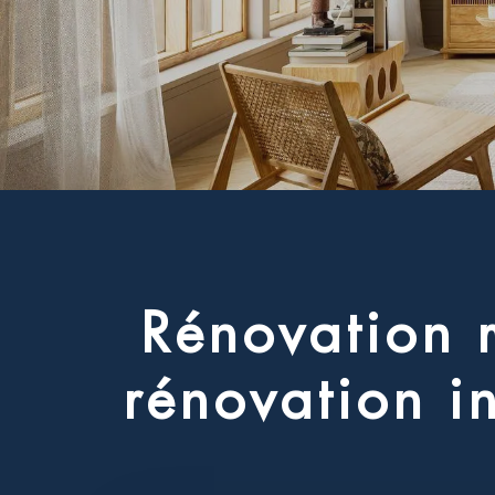
R
é
n
o
v
a
t
i
o
n
r
é
n
o
v
a
t
i
o
n
i