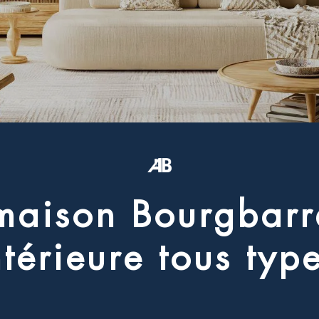
m
a
i
s
o
n
B
o
u
r
g
b
a
r
r
n
t
é
r
i
e
u
r
e
t
o
u
s
t
y
p